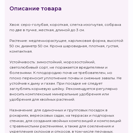
Описание товара
Хвоя: серо-голубая, короткая, слегка изогнутая, собрана
по две в пучке, жесткая, длиной до 3 см.
Растение: медленнорастущее, карликовая форма, высотой
50 см, диаметр 50 см. Крона шаровидная, плотная, густая,
компактная.
Устойчивость: зимостойкий, морозостойкий,
светолюбивый сорт, не поражается вредителями и
болезнями. К плодородию почв не требователен, но
плохо переносит уплотнение почвы и снежные завалы. Не
устойчив к дыму и газам. При посадке не следует
заглублять корневую шейку. Рекомендуется регулярно
вносить комплексные минеральные удобрения или
удобрения для хвойных растений.
Назначение: для одиночных и групповых посадок в
рокариях, вересковых садах, на террасах и подпорных
стенках, для создания хвойных композиций и композиций
с травянистыми растениями, а также для озеленения и
укрепления склонов и откосов, в том числе песчаных.