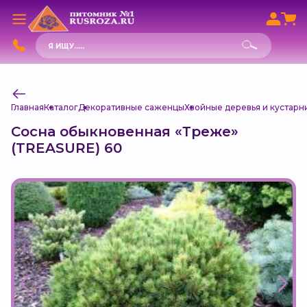
Поиск
товаров
Главная
Каталог
Декоративные саженцы
Хвойные деревья и кустарн
Сосна обыкновенная «Треже»
(TREASURE) 60