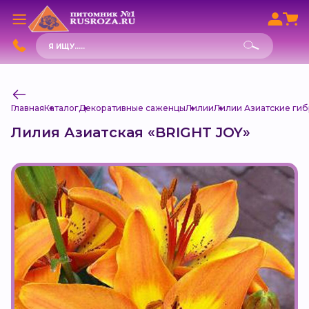
Поиск
товаров
Главная
Каталог
Декоративные саженцы
Лилии
Лилии Азиатские гибри
Лилия Азиатская «BRIGHT JOY»