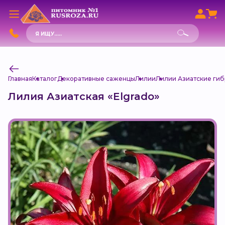
Поиск
товаров
Главная
Каталог
Декоративные саженцы
Лилии
Лилии Азиатские гибри
Лилия Азиатская «Elgrado»