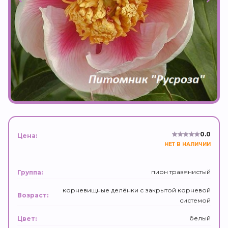
0.0
Цена:
НЕТ В НАЛИЧИИ
пион травянистый
Группа:
корневищные делёнки с закрытой корневой
Возраст:
системой
белый
Цвет: