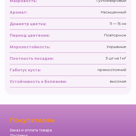
Густомахровый
Махровость:
Насыщенный
Аромат:
11 — 15 см
Диаметр цветка:
Повторное
Период цветения:
Укрывные
Морозостойкость:
3 шт на 1 м²
Плотность посадки:
прямостоячий
Габитус куста:
высокая
Устойчивость к болезням:
Покупателям
Заказ и оплата товара
Доставка