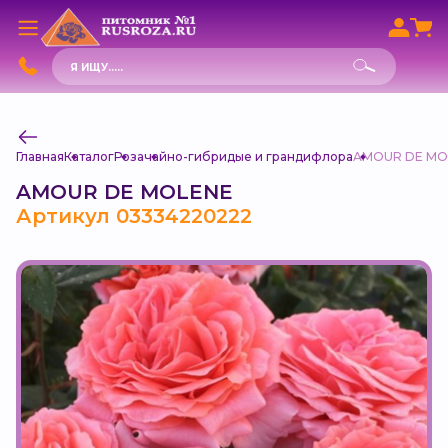
Поиск
товаров
Главная
Каталог
Роза
чайно-гибридые и грандифлора
AMOUR DE MO
AMOUR DE MOLENE
Артикул 03334220222