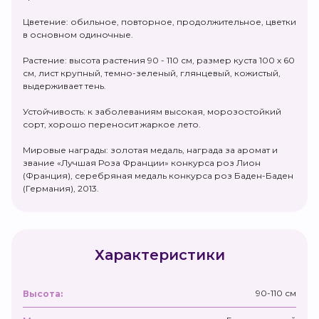
Цветение: обильное, повторное, продолжительное, цветки
в основном одиночные.
Растение: высота растения 90 - 110 см, размер куста 100 х 60
см, лист крупный, темно-зеленый, глянцевый, кожистый,
выдерживает тень.
Устойчивость: к заболеваниям высокая, морозостойкий
сорт, хорошо переносит жаркое лето.
Мировые награды: золотая медаль, награда за аромат и
звание «Лучшая Роза Франции» конкурса роз Лион
(Франция), серебряная медаль конкурса роз Баден-Баден
(Германия), 2013.
Характеристики
90-110 см
Высота: