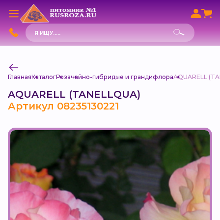
Поиск
товаров
Главная
Каталог
Роза
чайно-гибридые и грандифлора
AQUARELL (TA
AQUARELL (TANELLQUA)
Артикул 08235130221