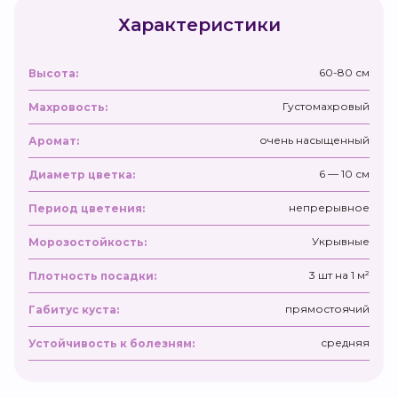
Характеристики
60-80 см
Высота:
Густомахровый
Махровость:
очень насыщенный
Аромат:
6 — 10 см
Диаметр цветка:
непрерывное
Период цветения:
Укрывные
Морозостойкость:
3 шт на 1 м²
Плотность посадки:
прямостоячий
Габитус куста:
средняя
Устойчивость к болезням: