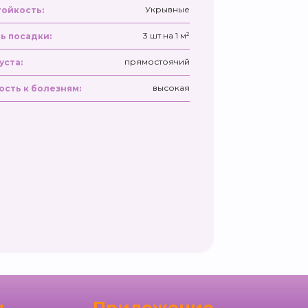
Укрывные
ойкость:
3 шт на 1 м²
ь посадки:
прямостоячий
уста:
высокая
ость к болезням:
:
Приложение