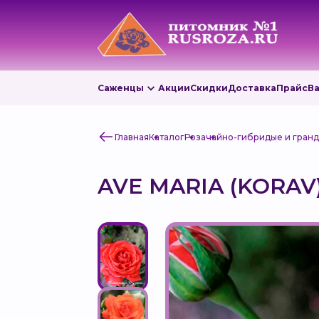
Саженцы
Акции
Скидки
Доставка
Прайс
В
Главная
Каталог
Роза
чайно-гибридые и гран
AVE MARIA (KORAV