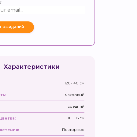
и
Характеристики
120-140 см
махровый
ть:
средний
11 — 15 см
цветка:
Повторное
ветения: