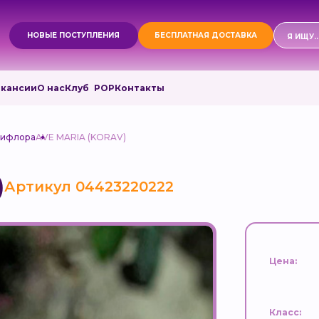
Поиск
НОВЫЕ ПОСТУПЛЕНИЯ
БЕСПЛАТНАЯ ДОСТАВКА
товаро
акансии
О нас
Клуб РОР
Контакты
дифлора
AVE MARIA (KORAV)
)
Артикул 04423220222
Цена:
Класс: