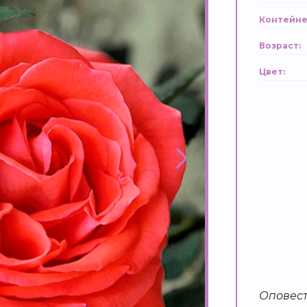
Контейне
Возраст:
Цвет:
Оповест