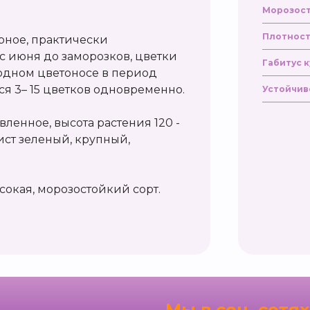
Морозост
Плотност
рное, практически
 июня до заморозков, цветки
Габитус к
 одном цветоносе в период
я 3– 15 цветков одновременно.
Устойчив
ленное, высота растения 120 -
 лист зеленый, крупный,
сокая, морозостойкий сорт.
я
Мы в соц. сетях