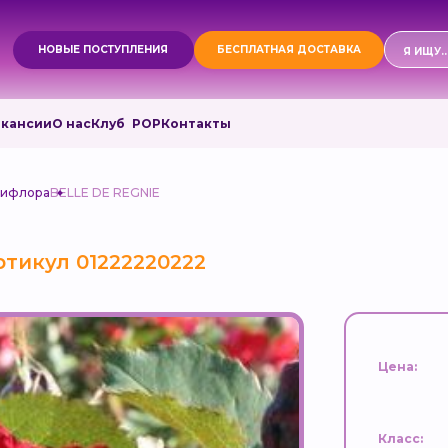
Поиск
НОВЫЕ ПОСТУПЛЕНИЯ
БЕСПЛАТНАЯ ДОСТАВКА
товаро
акансии
О нас
Клуб РОР
Контакты
дифлора
BELLE DE REGNIE
ртикул 01222220222
Цена:
Класс: