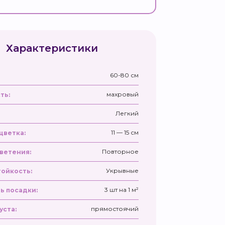
Характеристики
60-80 см
махровый
ть:
Легкий
11 — 15 см
цветка:
Повторное
ветения:
Укрывные
ойкость:
3 шт на 1 м²
ь посадки:
прямостоячий
уста: