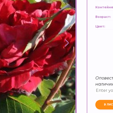
Контейне
Возраст:
Цвет:
Оповест
наличи