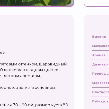
Высота:
Махровос
ый.
Аромат:
олетовым оттенком, шаровидный
Диаметр 
40 лепестков в одном цветке,
Период ц
ает легким ароматом.
Морозост
торное, цветки в основном
Плотност
Габитус к
тения 70 – 90 см, размер куста 80