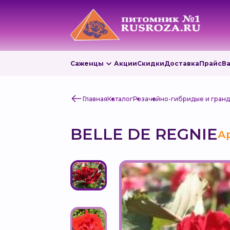
Саженцы
Акции
Скидки
Доставка
Прайс
В
Главная
Каталог
Роза
чайно-гибридые и гран
BELLE DE REGNIE
А