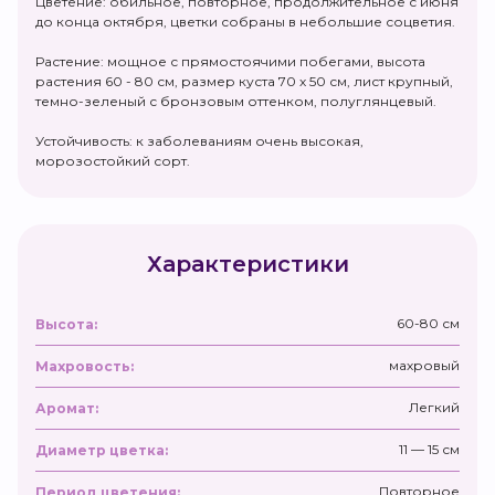
Цветение: обильное, повторное, продолжительное с июня
до конца октября, цветки собраны в небольшие соцветия.
Растение: мощное с прямостоячими побегами, высота
растения 60 - 80 см, размер куста 70 х 50 см, лист крупный,
темно-зеленый с бронзовым оттенком, полуглянцевый.
Устойчивость: к заболеваниям очень высокая,
морозостойкий сорт.
Характеристики
60-80 см
Высота:
махровый
Махровость:
Легкий
Аромат:
11 — 15 см
Диаметр цветка:
Повторное
Период цветения: