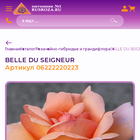
Поиск
товаров
Главная
Каталог
Роза
чайно-гибридые и грандифлора
BELLE DU SEI
BELLE DU SEIGNEUR
Артикул 06222220223