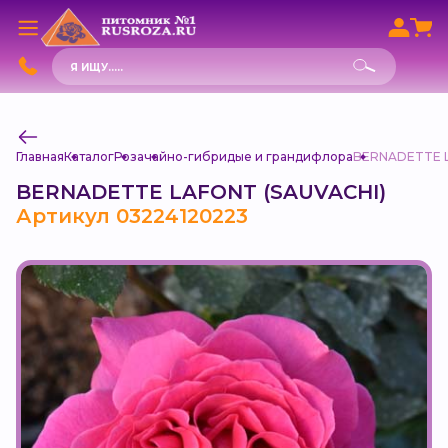
Поиск
товаров
Главная
Каталог
Роза
чайно-гибридые и грандифлора
BERNADETTE L
BERNADETTE LAFONT (SAUVACHI)
Артикул 03224120223