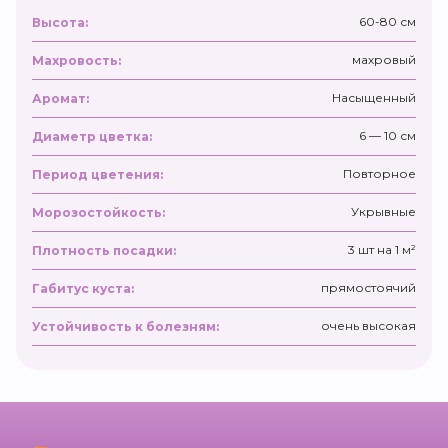
60-80 см
Высота:
махровый
Махровость:
Насыщенный
Аромат:
6 — 10 см
Диаметр цветка:
Повторное
Период цветения:
Укрывные
Морозостойкость:
3 шт на 1 м²
Плотность посадки:
прямостоячий
Габитус куста:
очень высокая
Устойчивость к болезням: