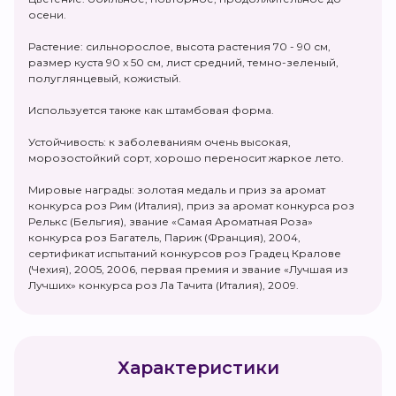
осени.
Растение: сильнорослое, высота растения 70 - 90 см,
размер куста 90 х 50 см, лист средний, темно-зеленый,
полуглянцевый, кожистый.
Используется также как штамбовая форма.
Устойчивость: к заболеваниям очень высокая,
морозостойкий сорт, хорошо переносит жаркое лето.
Мировые награды: золотая медаль и приз за аромат
конкурса роз Рим (Италия), приз за аромат конкурса роз
Релькс (Бельгия), звание «Самая Ароматная Роза»
конкурса роз Багатель, Париж (Франция), 2004,
сертификат испытаний конкурсов роз Градец Кралове
(Чехия), 2005, 2006, первая премия и звание «Лучшая из
Лучших» конкурса роз Ла Тачита (Италия), 2009.
Характеристики