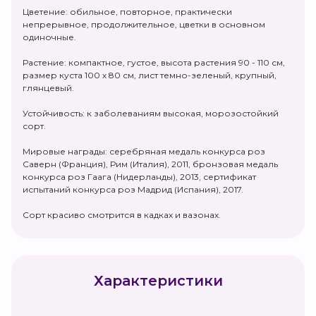
Цветение: обильное, повторное, практически
непрерывное, продолжительное, цветки в основном
одиночные.
Растение: компактное, густое, высота растения 90 - 110 см,
размер куста 100 х 80 см, лист темно-зеленый, крупный,
глянцевый.
Устойчивость: к заболеваниям высокая, морозостойкий
сорт.
Мировые награды: серебряная медаль конкурса роз
Саверн (Франция), Рим (Италия), 2011, бронзовая медаль
конкурса роз Гаага (Нидерланды), 2013, сертификат
испытаний конкурса роз Мадрид (Испания), 2017.
Сорт красиво смотрится в кадках и вазонах.
Характеристики