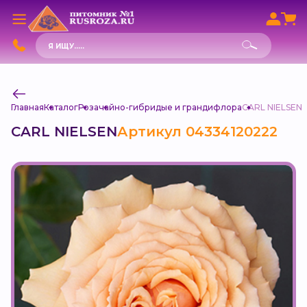
Поиск
товаров
Главная
Каталог
Роза
чайно-гибридые и грандифлора
CARL NIELSEN
CARL NIELSEN
Артикул 04334120222