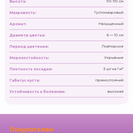
90-110 см
Высота:
Густомахровый
Махровость:
Насыщенный
Аромат:
6 — 10 см
Диаметр цветка:
Повторное
Период цветения:
Укрывные
Морозостойкость:
3 шт на 1 м²
Плотность посадки:
прямостоячий
Габитус куста:
высокая
Устойчивость к болезням:
Покупателям