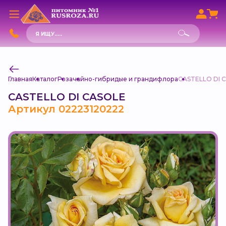
Поиск
товаров
Главная
Каталог
Роза
чайно-гибридые и грандифлора
CASTELLO DI 
CASTELLO DI CASOLE
Артикул 02223120222