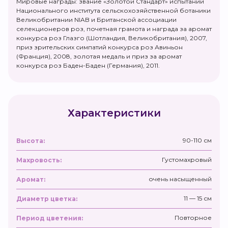
Мировые награды: звание «Золотой Стандарт» испытаний
Национального института сельскохозяйственной ботаники
Великобритании NIAB и Британской ассоциации
селекционеров роз, почетная грамота и награда за аромат
конкурса роз Глазго (Шотландия, Великобритания), 2007,
приз зрительских симпатий конкурса роз Авиньон
(Франция), 2008, золотая медаль и приз за аромат
конкурса роз Баден-Баден (Германия), 2011.
Характеристики
90-110 см
Высота:
Густомахровый
Махровость:
очень насыщенный
Аромат:
11 — 15 см
Диаметр цветка:
Повторное
Период цветения: