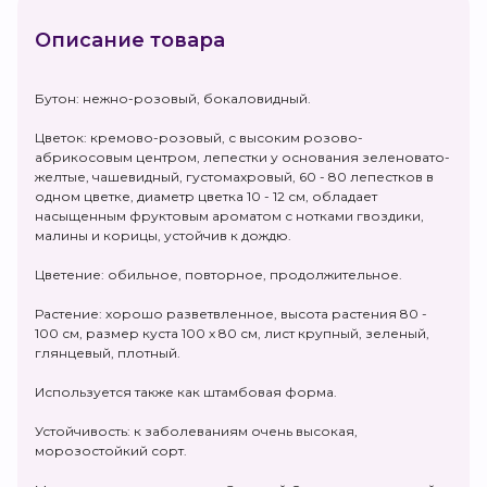
Описание товара
Бутон: нежно-розовый, бокаловидный.
Цветок: кремово-розовый, с высоким розово-
абрикосовым центром, лепестки у основания зеленовато-
желтые, чашевидный, густомахровый, 60 - 80 лепестков в
одном цветке, диаметр цветка 10 - 12 см, обладает
насыщенным фруктовым ароматом с нотками гвоздики,
малины и корицы, устойчив к дождю.
Цветение: обильное, повторное, продолжительное.
Растение: хорошо разветвленное, высота растения 80 -
100 см, размер куста 100 х 80 см, лист крупный, зеленый,
глянцевый, плотный.
Используется также как штамбовая форма.
Устойчивость: к заболеваниям очень высокая,
морозостойкий сорт.