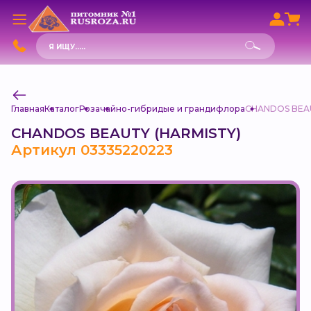
Поиск
товаров
Главная
Каталог
Роза
чайно-гибридые и грандифлора
CHANDOS BEAU
CHANDOS BEAUTY (HARMISTY)
Артикул 03335220223