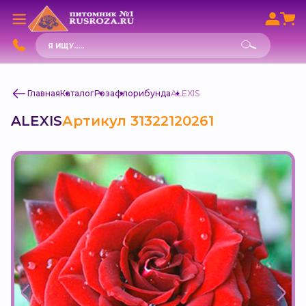
Поиск
товаров
Главная
Каталог
Роза
флорибунда
ALEXIS
ALEXIS
Артикул 31322120261