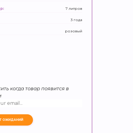
7 литров
р:
3 года
розовый
ить когда товар появится в
и