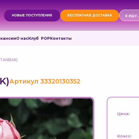
Поиск
НОВЫЕ ПОСТУПЛЕНИЯ
БЕСПЛАТНАЯ ДОСТАВКА
товаро
акансии
О нас
Клуб РОР
Контакты
 TANBAK)
K)
Артикул 33320130352
Цена:
Класс: