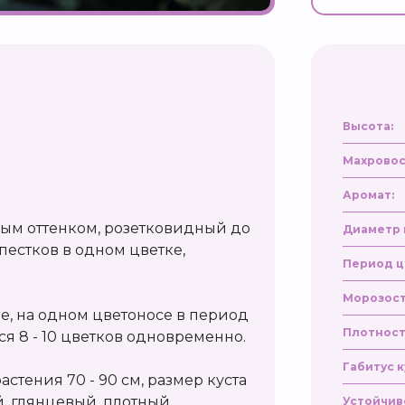
Высота:
Махровос
Аромат:
вым оттенком, розетковидный до
Диаметр 
епестков в одном цветке,
Период ц
Морозост
е, на одном цветоносе в период
Плотност
я 8 - 10 цветков одновременно.
Габитус к
астения 70 - 90 см, размер куста
й, глянцевый, плотный.
Устойчив