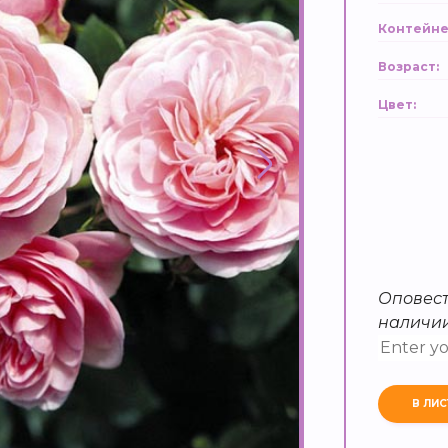
Контейне
Возраст:
Цвет:
Оповест
наличи