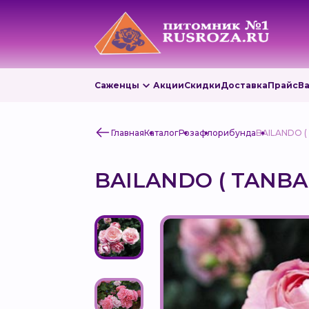
Саженцы
Акции
Скидки
Доставка
Прайс
В
Главная
Каталог
Роза
флорибунда
BAILANDO (
BAILANDO ( TANBA