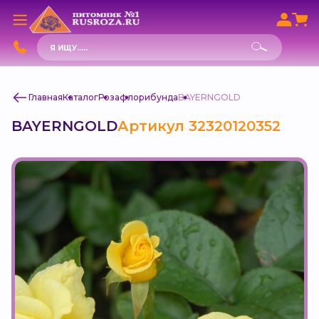
Поиск
товаров
Главная
Каталог
Роза
флорибунда
BAYERNGOLD
BAYERNGOLD
Артикул 32320120352