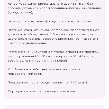
лепестков в одном цветке, диаметр цветка 6 - 8 см, без
аромата, устойчив к неблагоприятным погодным условиям
(дождь, солнце),
очень долго сохраняет форму, пригоден для срезки.
Цветение: очень обильное, повторное, продолжительное
до конца октября, цветки собраны в соцветия, на одном
цветоносе в период массового цветения насчитывается 3 -
5 цветков одновременно.
Растение: очень компактное, густое, с прочными побегами,
высота растения 40 - 60 см, размер куста 50 х 40 см, лист
светло-зеленый, крупный, глянцевый.
Устойчивость: к заболеваниям высокая, очень
морозостойкий сорт.
Посадка: плотность посадки составляет 4 - 7 шт./м2.
Сорт красиво смотрится в кадках и вазонах.