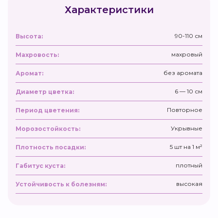
Характеристики
90-110 см
Высота:
махровый
Махровость:
без аромата
Аромат:
6 — 10 см
Диаметр цветка:
Повторное
Период цветения:
Укрывные
Морозостойкость:
5 шт на 1 м²
Плотность посадки:
плотный
Габитус куста:
высокая
Устойчивость к болезням: