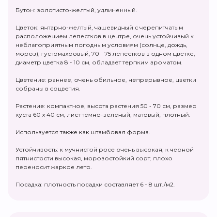
Бутон: золотисто-желтый, удлиненный.
Цветок: янтарно-желтый, чашевидный с черепитчатым
расположением лепестков в центре, очень устойчивый к
неблагоприятным погодным условиям (солнце, дождь,
мороз), густомахровый, 70 - 75 лепестков в одном цветке,
диаметр цветка 8 - 10 см, обладает терпким ароматом.
Цветение: раннее, очень обильное, непрерывное, цветки
собраны в соцветия.
Растение: компактное, высота растения 50 - 70 см, размер
куста 60 х 40 см, лист темно-зеленый, матовый, плотный.
Используется также как штамбовая форма.
Устойчивость: к мучнистой росе очень высокая, к черной
пятнистости высокая, морозостойкий сорт, плохо
переносит жаркое лето.
Посадка: плотность посадки составляет 6 - 8 шт./м2.