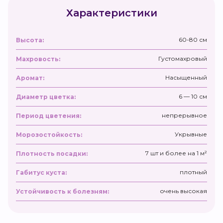
Характеристики
60-80 см
Высота:
Густомахровый
Махровость:
Насыщенный
Аромат:
6 — 10 см
Диаметр цветка:
непрерывное
Период цветения:
Укрывные
Морозостойкость:
7 шт и более на 1 м²
Плотность посадки:
плотный
Габитус куста:
очень высокая
Устойчивость к болезням: