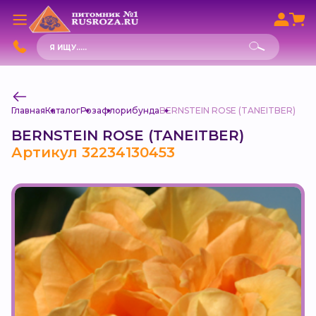
Поиск
товаров
Главная
Каталог
Роза
флорибунда
BERNSTEIN ROSE (TANEITBER)
BERNSTEIN ROSE (TANEITBER)
Артикул 32234130453