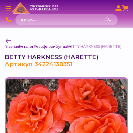
Поиск
товаров
Главная
Каталог
Роза
флорибунда
BETTY HARKNESS (HARETTE)
BETTY HARKNESS (HARETTE)
Артикул 34224130351