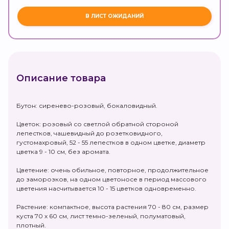
Описание товара
Бутон: сиренево-розовый, бокаловидный.
Цветок: розовый со светлой обратной стороной
лепестков, чашевидный до розетковидного,
густомахровый, 52 - 55 лепестков в одном цветке, диаметр
цветка 9 - 10 см, без аромата.
Цветение: очень обильное, повторное, продолжительное
до заморозков, на одном цветоносе в период массового
цветения насчитывается 10 - 15 цветков одновременно.
Растение: компактное, высота растения 70 - 80 см, размер
куста 70 х 60 см, лист темно-зеленый, полуматовый,
плотный.