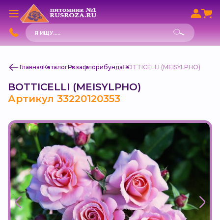
Поиск
товаров
Главная
Каталог
Роза
флорибунда
BOTTICELLI (MEISYLPHO)
BOTTICELLI (MEISYLPHO)
Артикул 33220120353