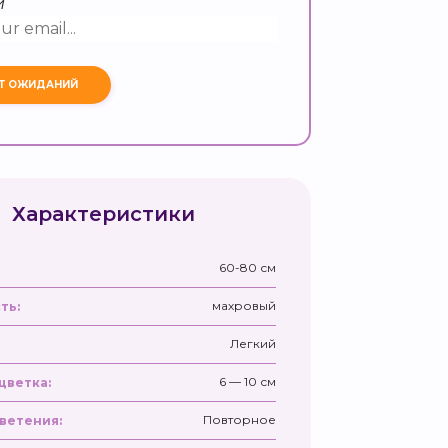
и
Характеристики
60-80 см
махровый
ть:
Легкий
6 — 10 см
цветка:
Повторное
ветения: