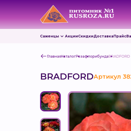
Саженцы
Акции
Скидки
Доставка
Прайс
В
Главная
Каталог
Роза
флорибунда
BRADFORD
BRADFORD
Артикул 38