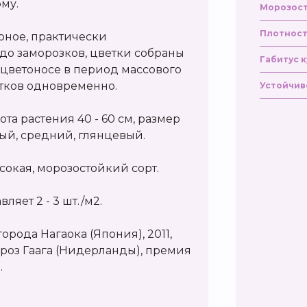
рму.
Морозост
Плотност
рное, практически
до заморозков, цветки собраны
Габитус к
 цветоносе в период массового
етков одновременно.
Устойчив
ота растения 40 - 60 см, размер
еный, средний, глянцевый.
сокая, морозостойкий сорт.
ляет 2 - 3 шт./м2.
рода Нагаока (Япония), 2011,
роз Гаага (Нидерланды), премия
.