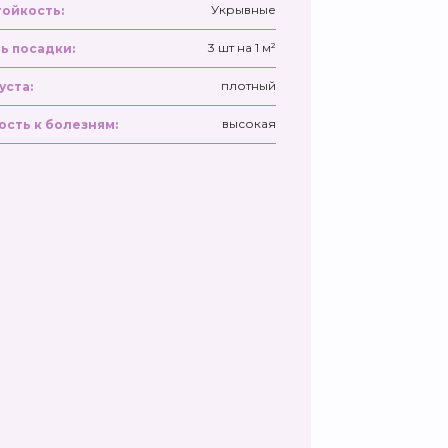
Укрывные
ойкость:
3 шт на 1 м²
ь посадки:
плотный
уста:
высокая
ость к болезням: