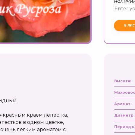
наличи
Высота:
Махровос
видный.
Аромат:
о-красным краем лепестка,
Диаметр 
епестков в одном цветке,
Период ц
т очень легким ароматом с