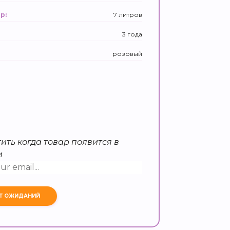
7 литров
р:
3 года
розовый
ить когда товар появится в
и