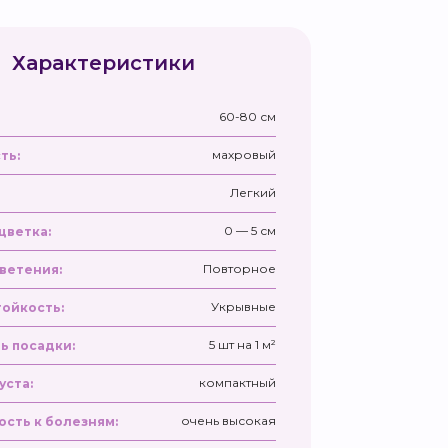
Характеристики
60-80 см
махровый
ть:
Легкий
0 — 5 см
цветка:
Повторное
ветения:
Укрывные
ойкость:
5 шт на 1 м²
ь посадки:
компактный
уста:
очень высокая
ость к болезням: