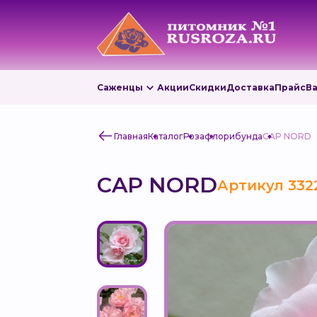
Саженцы
Акции
Скидки
Доставка
Прайс
В
Главная
Каталог
Роза
флорибунда
CAP NORD
CAP NORD
Артикул 332