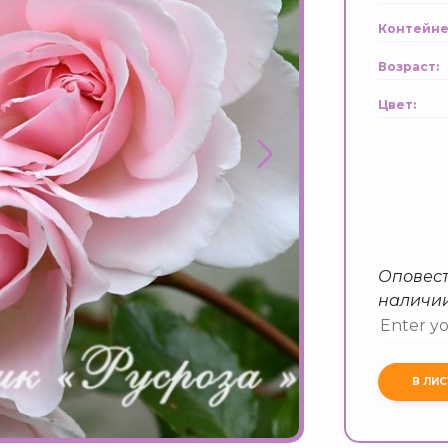
Контейне
Возраст:
Цвет:
Оповест
наличи