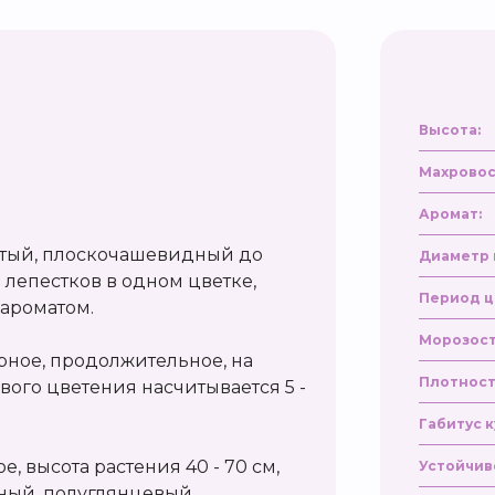
Высота:
Махровос
Аромат:
стый, плоскочашевидный до
Диаметр 
5 лепестков в одном цветке,
Период ц
 ароматом.
Морозост
рное, продолжительное, на
Плотност
ого цветения насчитывается 5 -
Габитус к
е, высота растения 40 - 70 см,
Устойчив
леный, полуглянцевый.