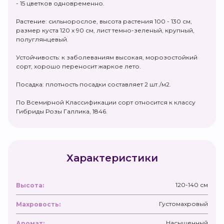
- 15 цветков одновременно.
Растение: сильнорослое, высота растения 100 - 130 см,
размер куста 120 х 90 см, лист темно-зеленый, крупный,
полуглянцевый.
Устойчивость: к заболеваниям высокая, морозостойкий
сорт, хорошо переносит жаркое лето.
Посадка: плотность посадки составляет 2 шт./м2.
По Всемирной Классификации сорт относится к классу
Гибриды Розы Галлика, 1846.
Характеристики
120-140 см
Высота:
Густомахровый
Махровость:
Насыщенный
Аромат: