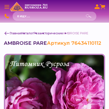
Поиск
товаров
Главная
Каталог
Роза
исторические
AMBROISE PARE
AMBROISE PARE
Артикул 76434110112