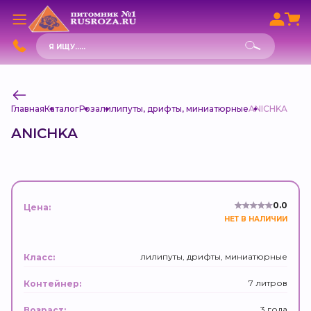
Поиск
товаров
Главная
Каталог
Роза
лилипуты, дрифты, миниатюрные
ANICHKA
ANICHKA
0.0
Цена:
НЕТ В НАЛИЧИИ
лилипуты, дрифты, миниатюрные
Класс:
7 литров
Контейнер:
3 года
Возраст: