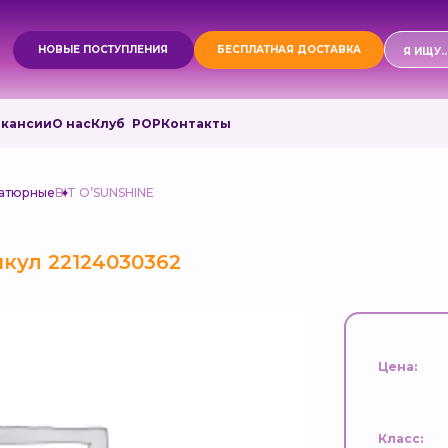
Поиск
НОВЫЕ ПОСТУПЛЕНИЯ
БЕСПЛАТНАЯ ДОСТАВКА
товаро
акансии
О нас
Клуб РОР
Контакты
иатюрные
BIT O’SUNSHINE
кул 22124030362
Цена:
Класс: