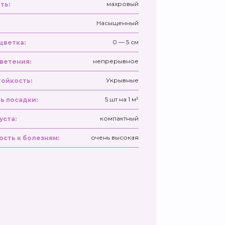
махровый
ть:
Насыщенный
0 — 5 см
цветка:
непрерывное
ветения:
Укрывные
ойкость:
5 шт на 1 м²
ь посадки:
компактный
уста:
очень высокая
ость к болезням: