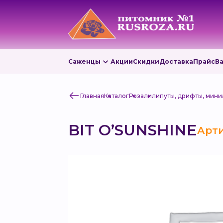
Саженцы
Акции
Скидки
Доставка
Прайс
В
Главная
Каталог
Роза
лилипуты, дрифты, мин
BIT O’SUNSHINE
Арти