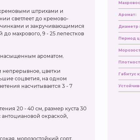
Махровос
, кремовыми штрихами и
Аромат:
нии светлеет до кремово-
тычинками и закручивающимися
Диаметр 
до махрового, 9 - 25 лепестков
Период ц
Морозост
ет насыщенным ароматом.
Плотност
и непрерывное, цветки
Габитус к
ьшие соцветия, на одном
етения насчитывается 3 - 7
Устойчив
ения 20 - 40 см, размер куста 30
 с антоциановой окраской,
сокая, морозостойкий сорт.