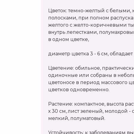
Цветок: темно-желтый с белыми
полосками, при полном распуска
желтого с желто-коричневыми 
внутрь лепестками, полумахровый 
в одном цветке,
диаметр цветка 3 - 6 см, облада
Цветение: обильное, практическ
одиночные или собраны в небол
цветоносе в период массового цв
цветков одновременно.
Растение: компактное, высота раст
х 30 см, лист зеленый, молодой -
мелкий, полуматовый.
Устойчивость: к заболеваниям вы