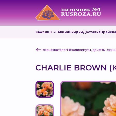
Саженцы
Акции
Скидки
Доставка
Прайс
В
Главная
Каталог
Роза
лилипуты, дрифты, мин
CHARLIE BROWN (