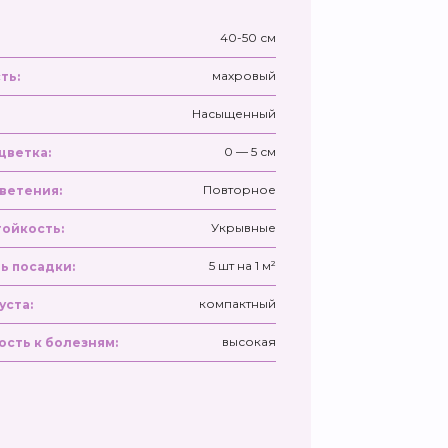
40-50 см
махровый
ть:
Насыщенный
0 — 5 см
цветка:
Повторное
ветения:
Укрывные
ойкость:
5 шт на 1 м²
ь посадки:
компактный
уста:
высокая
ость к болезням: