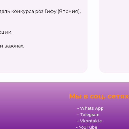
аль конкурса роз Гифу (Япония),
кции.
и вазонах.
я
Мы в соц. сетях
Whats App
Telegram
Vkontakte
YouTube