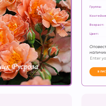
Группа:
Контейне
Возраст:
Цвет:
Оповест
наличи