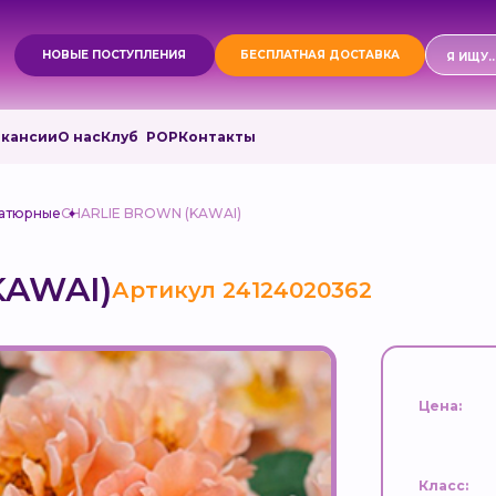
Поиск
НОВЫЕ ПОСТУПЛЕНИЯ
БЕСПЛАТНАЯ ДОСТАВКА
товаро
акансии
О нас
Клуб РОР
Контакты
иатюрные
CHARLIE BROWN (KAWAI)
KAWAI)
Артикул 24124020362
Цена:
Класс: