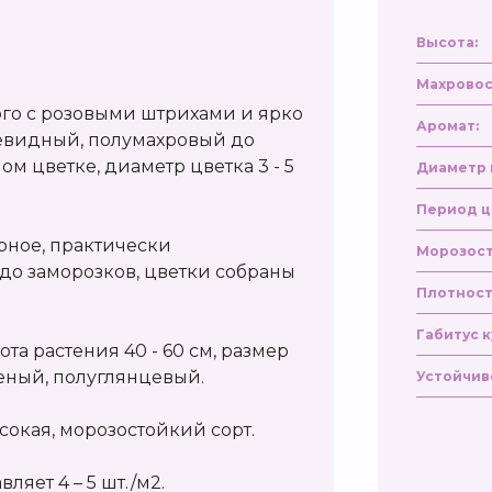
Высота:
Махровос
го с розовыми штрихами и ярко
Аромат:
евидный, полумахровый до
ном цветке, диаметр цветка 3 - 5
Диаметр 
Период ц
рное, практически
Морозост
до заморозков, цветки собраны
Плотност
Габитус к
ота растения 40 - 60 см, размер
еленый, полуглянцевый.
Устойчив
сокая, морозостойкий сорт.
ляет 4 – 5 шт./м2.