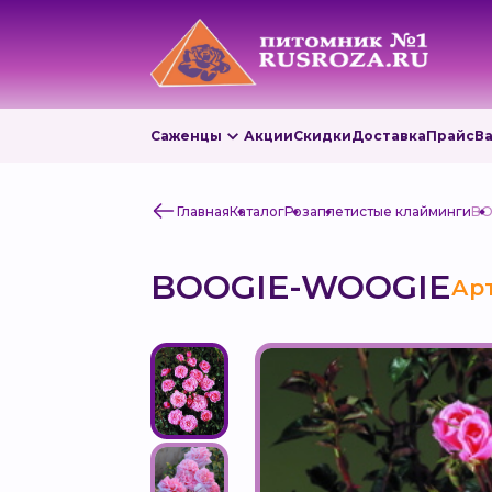
Саженцы
Акции
Скидки
Доставка
Прайс
В
Главная
Каталог
Роза
плетистые клайминги
BO
BOOGIE-WOOGIE
Арт