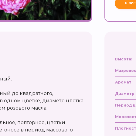
Высота:
Махровос
дный.
Аромат:
ный до квадратного,
Диаметр 
 в одном цветке, диаметр цветка
Период ц
ом розового масла.
Морозост
льное, повторное, цветки
Плотност
етоносе в период массового