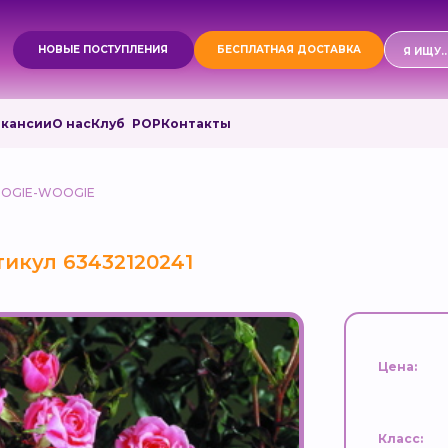
Поиск
НОВЫЕ ПОСТУПЛЕНИЯ
БЕСПЛАТНАЯ ДОСТАВКА
товаро
акансии
О нас
Клуб РОР
Контакты
OGIE-WOOGIE
икул 63432120241
Цена:
Класс: