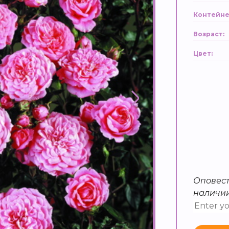
Контейне
Возраст:
Цвет:
Оповест
наличи