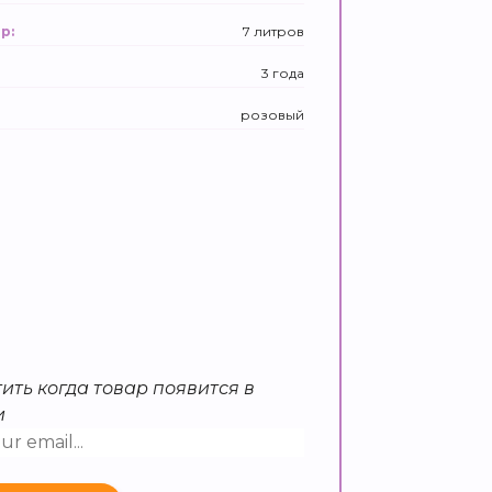
7 литров
р:
3 года
розовый
ить когда товар появится в
и