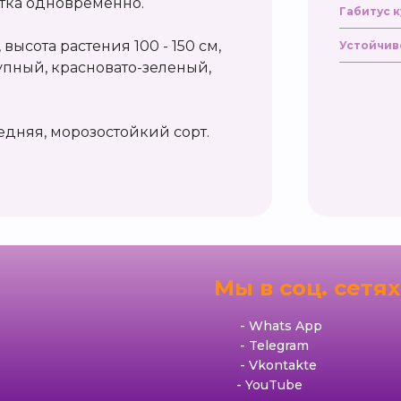
етка одновременно.
Габитус к
высота растения 100 - 150 см,
Устойчив
крупный, красновато-зеленый,
едняя, морозостойкий сорт.
я
Мы в соц. сетях
Whats App
Telegram
Vkontakte
YouTube