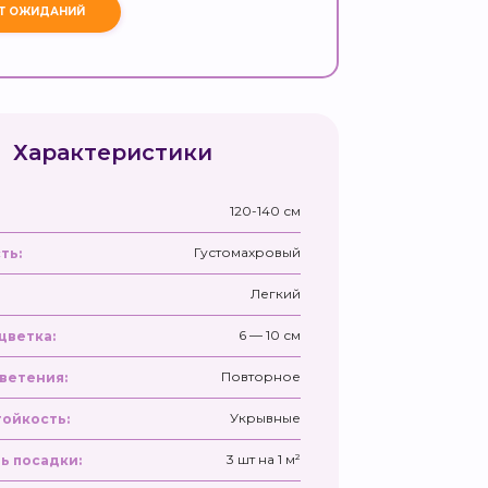
Характеристики
120-140 см
Густомахровый
ть:
Легкий
6 — 10 см
цветка:
Повторное
ветения:
Укрывные
ойкость:
3 шт на 1 м²
ь посадки: