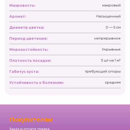
махровый
Махровость:
Насыщенный
Аромат:
0 — 5 см
Диаметр цветка:
непрерывное
Период цветения:
Укрывные
Морозостойкость:
3 шт на 1 м²
Плотность посадки:
требующий опоры
Габитус куста:
средняя
Устойчивость к болезням:
Покупателям
Заказ и оплата товара