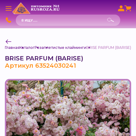
Поиск
товаров
Главная
Каталог
Роза
плетистые клайминги
BRISE PARFUM (BARISE)
BRISE PARFUM (BARISE)
Артикул 63524030241