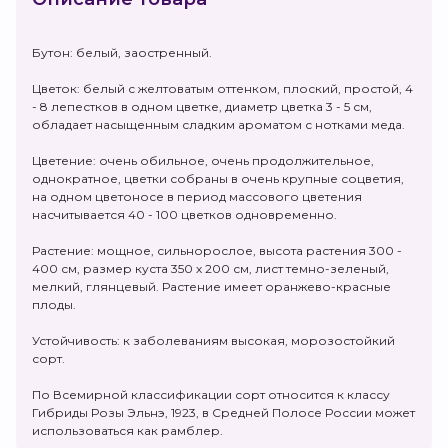
Бутон: белый, заостренный.
Цветок: белый с желтоватым оттенком, плоский, простой, 4
- 8 лепестков в одном цветке, диаметр цветка 3 - 5 см,
обладает насыщенным сладким ароматом с нотками меда.
Цветение: очень обильное, очень продолжительное,
однократное, цветки собраны в очень крупные соцветия,
на одном цветоносе в период массового цветения
насчитывается 40 - 100 цветков одновременно.
Растение: мощное, сильнорослое, высота растения 300 -
400 см, размер куста 350 х 200 см, лист темно-зеленый,
мелкий, глянцевый. Растение имеет оранжево-красные
плоды.
Устойчивость: к заболеваниям высокая, морозостойкий
сорт.
По Всемирной классификации сорт относится к классу
Гибриды Розы Эльнэ, 1923, в Средней Полосе России может
использоваться как рамблер.