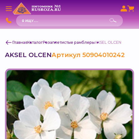
Поиск
товаров
Главная
Каталог
Роза
плетистые рамблеры
AKSEL OLCEN
AKSEL OLCEN
Артикул 50904010242