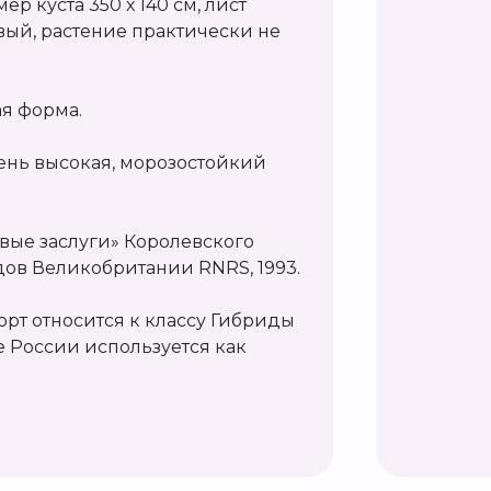
ер куста 350 х 140 см, лист
вый, растение практически не
ая форма.
чень высокая, морозостойкий
вые заслуги» Королевского
ов Великобритании RNRS, 1993.
рт относится к классу Гибриды
е России используется как