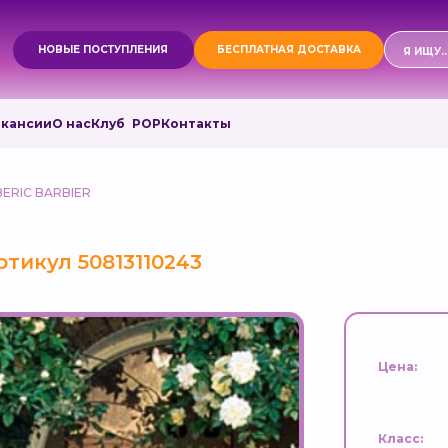
Поиск
НОВЫЕ ПОСТУПЛЕНИЯ
БЕСПЛАТНАЯ ДОСТАВКА
товаро
акансии
О нас
Клуб РОР
Контакты
BERIC BARBIER
ртикул 50813110243
Цена:
Класс: