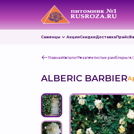
Саженцы
Акции
Скидки
Доставка
Прайс
В
Главная
Каталог
Роза
плетистые рамблеры
AL
ALBERIC BARBIER
А