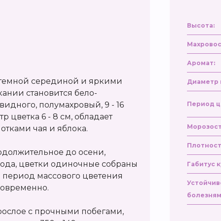
Высота:
Махровос
Аромат:
 темной серединой и яркими
Диаметр 
ании становится бело-
дного, полумахровый, 9 - 16
Период ц
р цветка 6 - 8 см, обладает
Морозост
отками чая и яблока.
Плотност
родолжительное до осени,
 года, цветки одиночные собраны
Габитус к
в период массового цветения
Устойчив
дновременно.
болезням
рослое с прочными побегами,