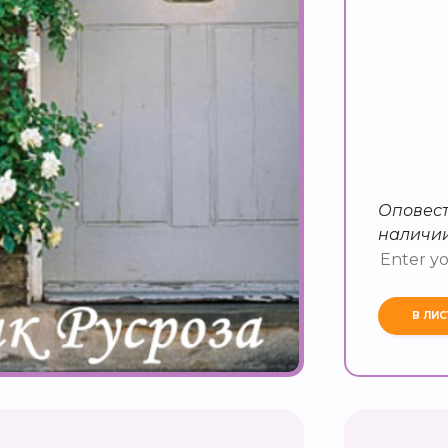
Оповест
наличи