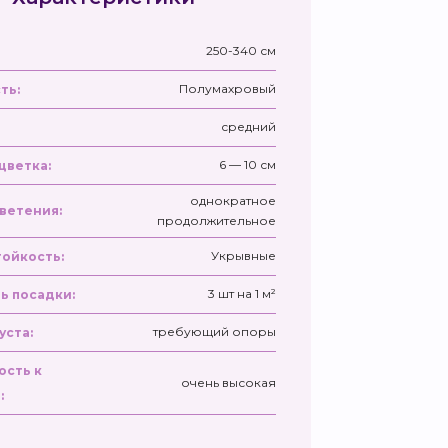
250-340 см
Полумахровый
ть:
средний
6 — 10 см
цветка:
однократное
ветения:
продолжительное
Укрывные
ойкость:
3 шт на 1 м²
ь посадки:
требующий опоры
уста:
ость к
очень высокая
: