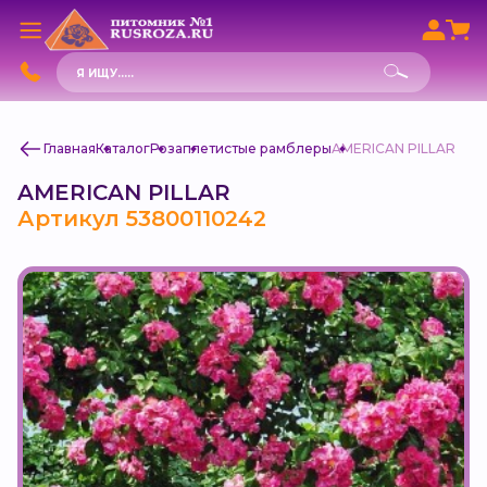
Поиск
товаров
Главная
Каталог
Роза
плетистые рамблеры
AMERICAN PILLAR
AMERICAN PILLAR
Артикул 53800110242