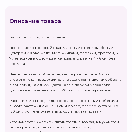
Описание товара
Бутон: розовый, заостренный.
Цветок: ярко розовый с карминовым оттенком, белым
центром и ярко желтыми тычинками, плоский, простой, 5 -
7 лепестков в одном цветке, диаметр цветка 4 - 6 см, без
аромата.
Цветение: очень обильное, однократное на побегах
второго года, продолжительное до осени, цветки собраны
в соцветия, на одном цветоносе в период массового
цветения насчитывается 11 - 20 цветков одновременно.
Растение: мощное, сильнорослое с прочными побегами,
высота растения 250 - 350 см и более, размер куста 300 х
150 см, лист темно-зеленый, крупный, глянцевый.
Устойчивость: к черной пятнистости высокая, к мучнистой
росе средняя, очень морозостойкий сорт,