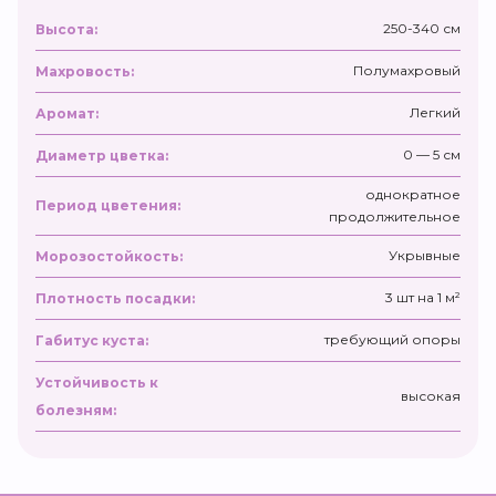
250-340 см
Высота:
Полумахровый
Махровость:
Легкий
Аромат:
0 — 5 см
Диаметр цветка:
однократное
Период цветения:
продолжительное
Укрывные
Морозостойкость:
3 шт на 1 м²
Плотность посадки:
требующий опоры
Габитус куста:
Устойчивость к
высокая
болезням: