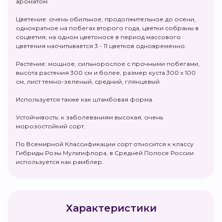
ароматом.
Цветение: очень обильное, продолжительное до осени,
однократное на побегах второго года, цветки собраны в
соцветия, на одном цветоносе в период массового
цветения насчитывается 3 - 11 цветков одновременно.
Растение: мощное, сильнорослое с прочными побегами,
высота растения 300 см и более, размер куста 300 х 100
см, лист темно-зеленый, средний, глянцевый.
Используется также как штамбовая форма.
Устойчивость: к заболеваниям высокая, очень
морозостойкий сорт.
По Всемирной Классификации сорт относится к классу
Гибриды Розы Мультифлора, в Средней Полосе России
используется как рамблер.
Характеристики