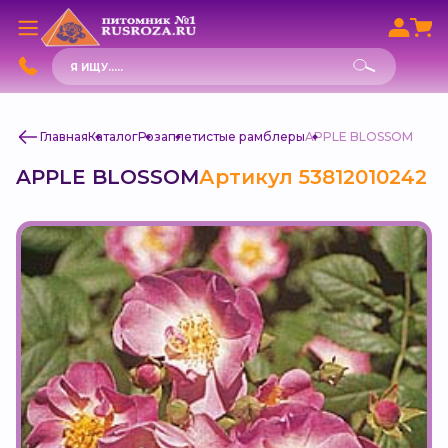
Поиск
товаров
Главная
Каталог
Роза
плетистые рамблеры
APPLE BLOSSOM
APPLE BLOSSOM
Артикул 53812010242