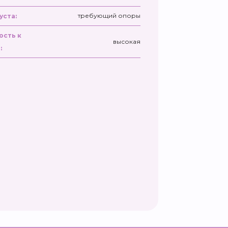
требующий опоры
уста:
ость к
высокая
: