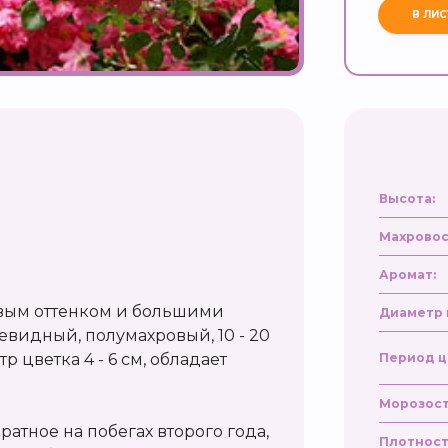
Высота:
Махровос
Аромат:
овым оттенком и большими
Диаметр 
видный, полумахровый, 10 - 20
р цветка 4 - 6 см, обладает
Период ц
Морозост
атное на побегах второго года,
Плотност