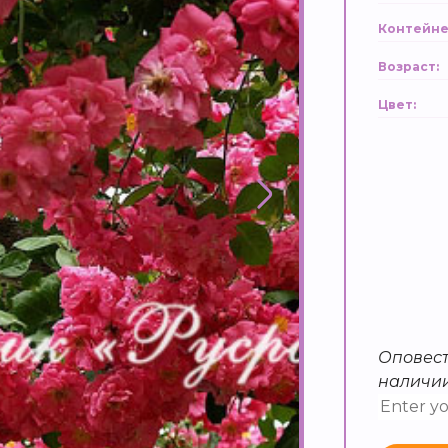
Контейне
Возраст:
Цвет:
Оповест
наличи