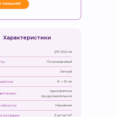
Характеристики
210-240 см
Полумахровый
ть:
Легкий
6 — 10 см
цветка:
однократное
ветения:
продолжительное
Укрывные
ойкость:
2 шт на 1 м²
ь посадки: