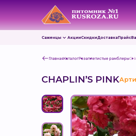
Саженцы
Акции
Скидки
Доставка
Прайс
В
Главная
Каталог
Роза
плетистые рамблеры
CHA
CHAPLIN’S PINK
Арти