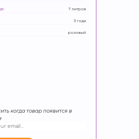
7 литров
р:
3 года
розовый
ить когда товар появится в
и