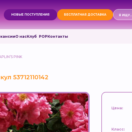
Поиск
НОВЫЕ ПОСТУПЛЕНИЯ
БЕСПЛАТНАЯ ДОСТАВКА
товаро
акансии
О нас
Клуб РОР
Контакты
PLIN’S PINK
кул 53712110142
Цена:
Класс: