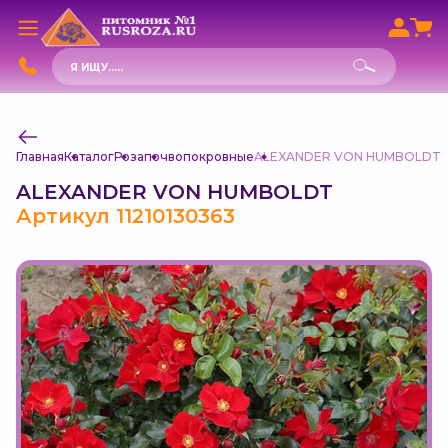
Поиск
товаров
Главная
Каталог
Роза
почвопокровные
ALEXANDER VON HUMBOLDT
ALEXANDER VON HUMBOLDT
Артикул 11210130363