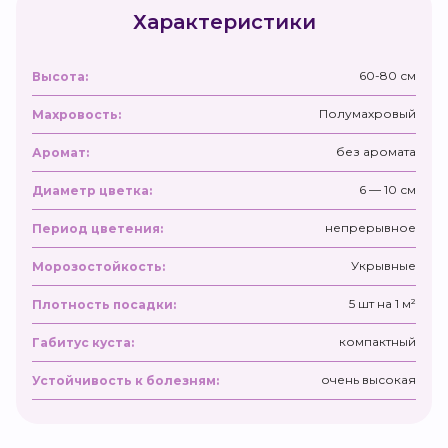
Характеристики
60-80 см
Высота:
Полумахровый
Махровость:
без аромата
Аромат:
6 — 10 см
Диаметр цветка:
непрерывное
Период цветения:
Укрывные
Морозостойкость:
5 шт на 1 м²
Плотность посадки:
компактный
Габитус куста:
очень высокая
Устойчивость к болезням: