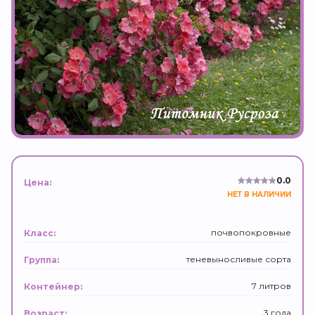
0.0
Цена:
НЕТ В НАЛИЧИИ
почвопокровные
Класс:
теневыносливые сорта
Группа:
7 литров
Контейнер:
3 года
Возраст: