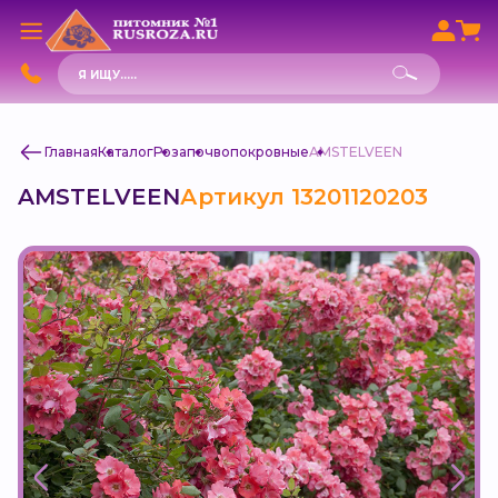
Поиск
товаров
Главная
Каталог
Роза
почвопокровные
AMSTELVEEN
AMSTELVEEN
Артикул 13201120203