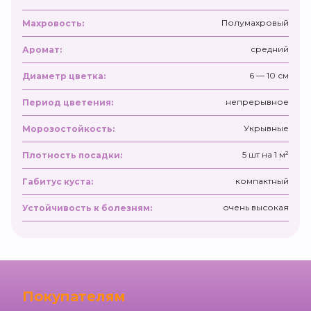
Полумахровый
Махровость:
средний
Аромат:
6 — 10 см
Диаметр цветка:
непрерывное
Период цветения:
Укрывные
Морозостойкость:
5 шт на 1 м²
Плотность посадки:
компактный
Габитус куста:
очень высокая
Устойчивость к болезням:
Покупателям