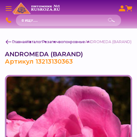
Поиск
товаров
Главная
Каталог
Роза
почвопокровные
ANDROMEDA (BARAND)
ANDROMEDA (BARAND)
Артикул 13213130363