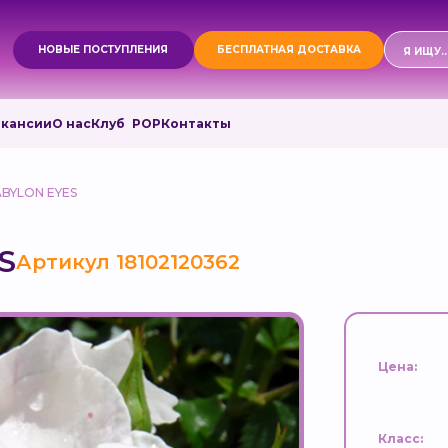
Поиск
НОВЫЕ ПОСТУПЛЕНИЯ
БЕСПЛАТНАЯ ДОСТАВКА
товаро
акансии
О нас
Клуб РОР
Контакты
ABYLON EYES
S
Артикул 18102120362
Цена:
Класс: