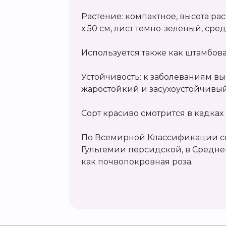
Растение: компактное, высота раст
х 50 см, лист темно-зеленый, сре
Используется также как штамбов
Устойчивость: к заболеваниям вы
жаростойкий и засухоустойчивый
Сорт красиво смотрится в кадках 
По Всемирной Классификации со
Гультемии персидской, в Средне
как почвопокровная роза.