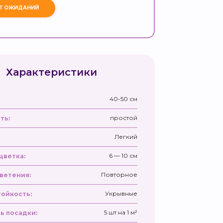
Характеристики
40-50 см
простой
ть:
Легкий
6 — 10 см
цветка:
Повторное
ветения:
Укрывные
ойкость:
5 шт на 1 м²
ь посадки: