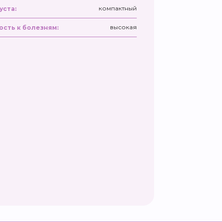
компактный
уста:
высокая
ость к болезням: