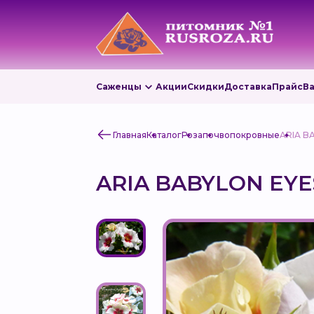
Саженцы
Акции
Скидки
Доставка
Прайс
В
Главная
Каталог
Роза
почвопокровные
ARIA B
ARIA BABYLON EYE