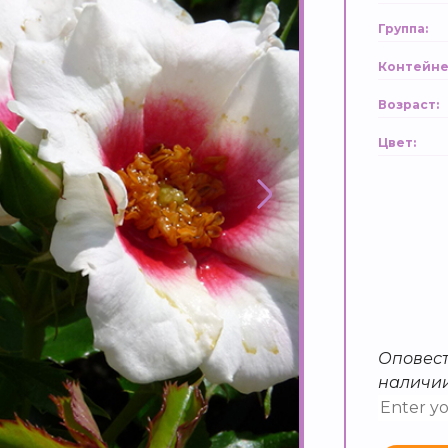
Группа:
Контейне
Возраст:
Цвет:
Оповест
наличи