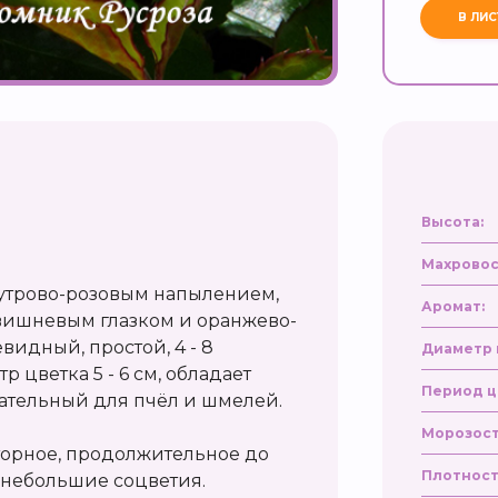
Высота:
Махровос
мутрово-розовым напылением,
Аромат:
ишневым глазком и оранжево-
идный, простой, 4 - 8
Диаметр 
 цветка 5 - 6 см, обладает
Период ц
ательный для пчёл и шмелей.
Морозост
вторное, продолжительное до
Плотност
 небольшие соцветия.