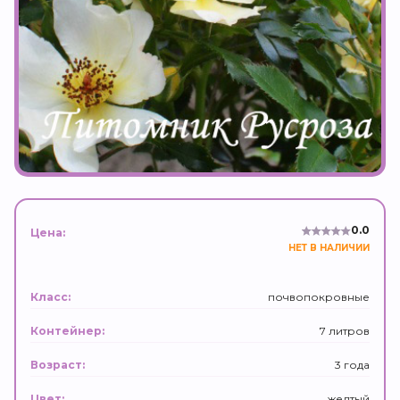
0.0
Цена:
НЕТ В НАЛИЧИИ
почвопокровные
Класс:
7 литров
Контейнер:
3 года
Возраст:
желтый
Цвет: