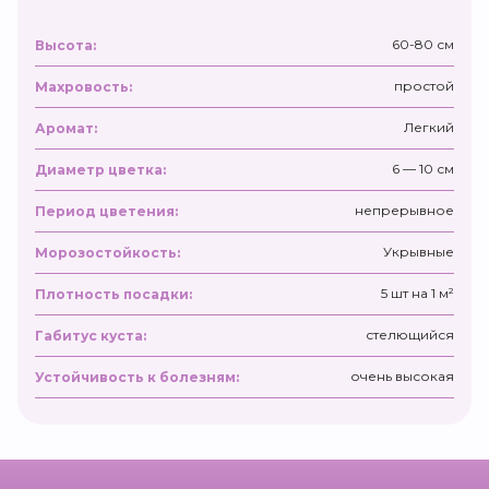
60-80 см
Высота:
простой
Махровость:
Легкий
Аромат:
6 — 10 см
Диаметр цветка:
непрерывное
Период цветения:
Укрывные
Морозостойкость:
5 шт на 1 м²
Плотность посадки:
стелющийся
Габитус куста:
очень высокая
Устойчивость к болезням: