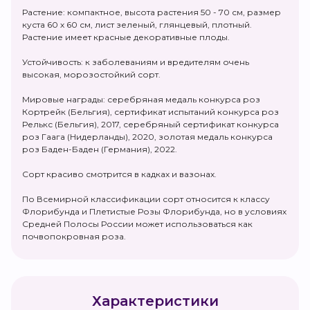
Растение: компактное, высота растения 50 - 70 см, размер
куста 60 х 60 см, лист зеленый, глянцевый, плотный.
Растение имеет красные декоративные плоды.
Устойчивость: к заболеваниям и вредителям очень
высокая, морозостойкий сорт.
Мировые награды: серебряная медаль конкурса роз
Кортрейк (Бельгия), сертификат испытаний конкурса роз
Релькс (Бельгия), 2017, серебряный сертификат конкурса
роз Гаага (Нидерланды), 2020, золотая медаль конкурса
роз Баден-Баден (Германия), 2022.
Сорт красиво смотрится в кадках и вазонах.
По Всемирной классификации сорт относится к классу
Флорибунда и Плетистые Розы Флорибунда, но в условиях
Средней Полосы России может использоваться как
почвопокровная роза.
Характеристики