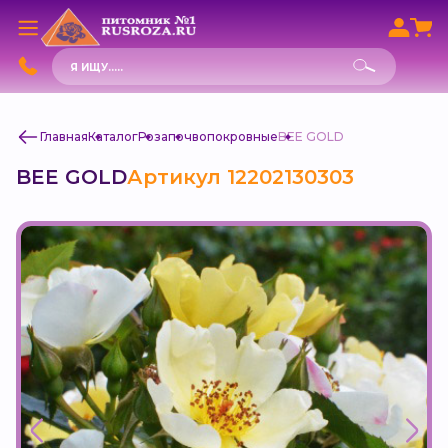
Поиск
товаров
Главная
Каталог
Роза
почвопокровные
BEE GOLD
BEE GOLD
Артикул 12202130303