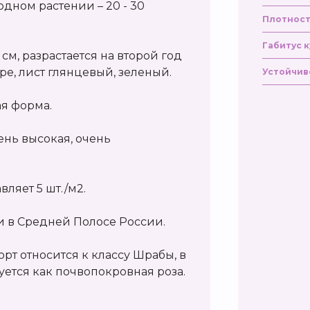
 одном растении – 20 - 30
Плотност
Габитус к
 см, разрастается на второй год
ре, лист глянцевый, зеленый.
Устойчив
ая форма.
ень высокая, очень
вляет 5 шт./м2.
и в Средней Полосе России.
т относится к классу Шрабы, в
ется как почвопокровная роза.