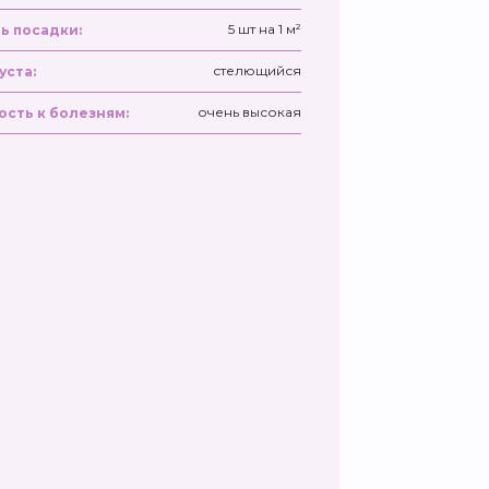
5 шт на 1 м²
ь посадки:
стелющийся
уста:
очень высокая
ость к болезням: