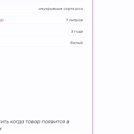
неукрывные сорта роз
7 литров
р:
3 года
белый
ить когда товар появится в
и