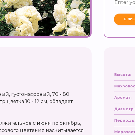
Высота:
Махровос
ый, густомахровый, 70 - 80
Аромат:
 цветка 10 - 12 см, обладает
Диаметр 
Период ц
олжительное с июня по октябрь,
ссового цветения насчитывается
Морозост