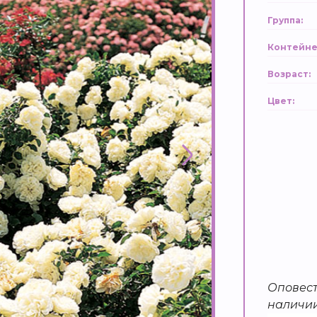
Группа:
Контейне
Возраст:
Цвет:
Оповест
наличи