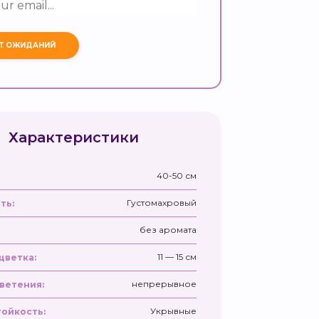
Характеристики
40-50 см
Густомахровый
ть:
без аромата
11 — 15 см
цветка:
непрерывное
ветения:
Укрывные
ойкость: