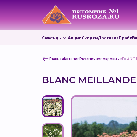
Саженцы
Акции
Скидки
Доставка
Прайс
В
Главная
Каталог
Роза
почвопокровные
BLANC 
BLANC MEILLAND