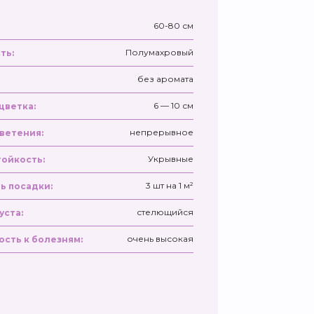
60-80 см
Полумахровый
ть:
без аромата
6 — 10 см
цветка:
непрерывное
ветения:
Укрывные
ойкость:
3 шт на 1 м²
ь посадки:
стелющийся
уста:
очень высокая
ость к болезням: