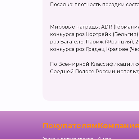
Посадка: плотность посадки состав
Мировые награды: ADR (Германия)
конкурса роз Кортрейк (Бельгия)
роз Багатель, Париж (Франция), 
конкурса роз Градец Кралове (Чех
По Всемирной Классификации сор
Средней Полосе России использу
Покупателям
Компани
Заказ и оплата товара
О нас