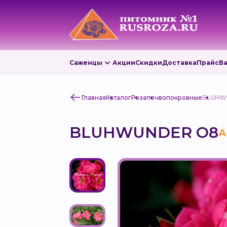
Саженцы
Акции
Скидки
Доставка
Прайс
В
Главная
Каталог
Роза
почвопокровные
BLUHW
BLUHWUNDER O8
А