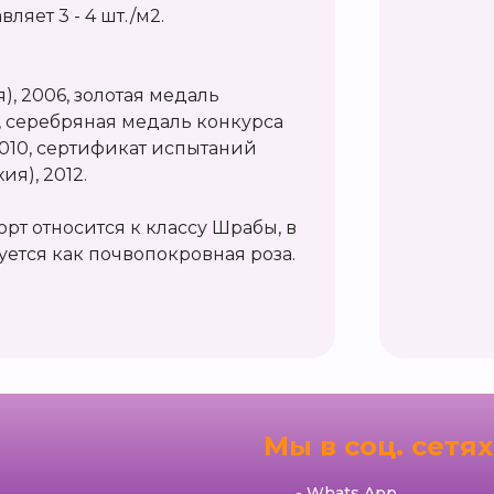
ляет 3 - 4 шт./м2.
, 2006, золотая медаль
, серебряная медаль конкурса
2010, сертификат испытаний
ия), 2012.
т относится к классу Шрабы, в
ется как почвопокровная роза.
я
Мы в соц. сетях
Whats App