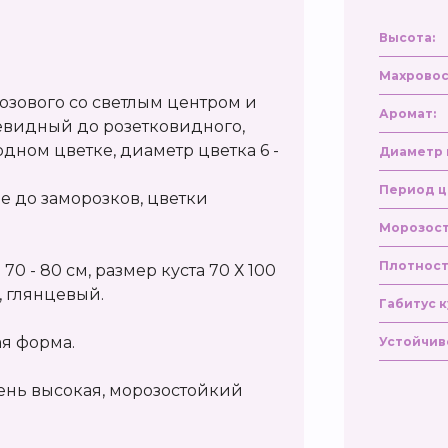
Высота:
Махровос
озового со светлым центром и
Аромат:
видный до розетковидного,
 одном цветке, диаметр цветка 6 -
Диаметр 
Период ц
е до заморозков, цветки
Морозост
Плотност
70 - 80 см, размер куста 70 Х 100
, глянцевый.
Габитус к
ая форма.
Устойчив
чень высокая, морозостойкий