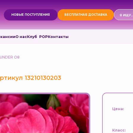
Поиск
НОВЫЕ ПОСТУПЛЕНИЯ
БЕСПЛАТНАЯ ДОСТАВКА
товаро
акансии
О нас
Клуб РОР
Контакты
UNDER O8
ртикул 13210130203
Цена:
Класс: