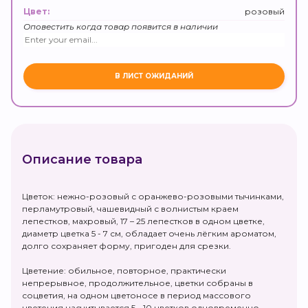
розовый
Цвет:
Оповестить когда товар появится в наличии
Описание товара
Цветок: нежно-розовый с оранжево-розовыми тычинками,
перламутровый, чашевидный с волнистым краем
лепестков, махровый, 17 – 25 лепестков в одном цветке,
диаметр цветка 5 - 7 см, обладает очень лёгким ароматом,
долго сохраняет форму, пригоден для срезки.
Цветение: обильное, повторное, практически
непрерывное, продолжительное, цветки собраны в
соцветия, на одном цветоносе в период массового
цветения насчитывается 5 - 10 цветков одновременно.