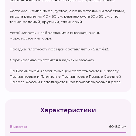
Растение: компактное, густое, с прямостоячими побегами,
высота растения 40 - 60 см, размер куста 50 х 50 см, лист
тёмно-зеленый, крупный, глянцевый.
Устойчивость: к заболеваниям высокая, очень
морозостойкий сорт.
Посадка: плотность посадки составляет 3 - 5 шт./м2.
Сорт красиво смотрится в кадках и вазонах.
По Всемирной Классификации сорт относится к классу
Полиантовые и Плетистые Полиантовые Розы, в Средней
Полосе России используется как почвопокровная роза.
Характеристики
60-80 см
Высота: