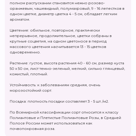
полном распускании становится нежно розово-
оранжевым, чашевидный, полумахровый, 9 - 16 лепестков в
одном цветке, диаметр цветка 4 - 5 см, обладает легким
ароматом.
Цветение: обильное, повторное, практически
непрерывное, продолжительное, цветки собраны в
крупные соцветия, на одном цветоносе в период
массового цветения насчитывается 13 - 15 цветков
одновременно.
Растение: густое, высота растения 40 - 60 см, размер куста
50 х 50 см, лист темно-зеленый, мелкий, сильно глянцевый,
кожистый, плотный.
Устойчивость: к заболеваниям средняя, очень
морозостойкий сорт.
Посадка: плотность посадки составляет 3 - 5 шт./м2.
По Всемирной классификации сорт относится к классу
Полиантовые и Плетистые Полиантовые Розы, в Средней
Полосе России может использоваться как
почвопокровная роза.