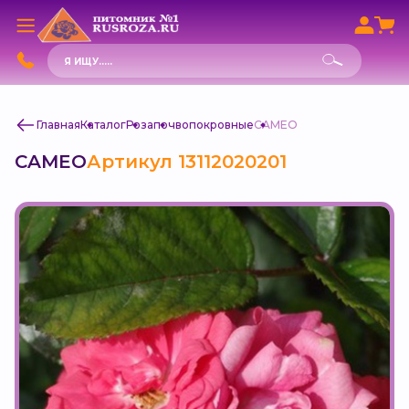
Поиск
товаров
Главная
Каталог
Роза
почвопокровные
CAMEO
CAMEO
Артикул 13112020201