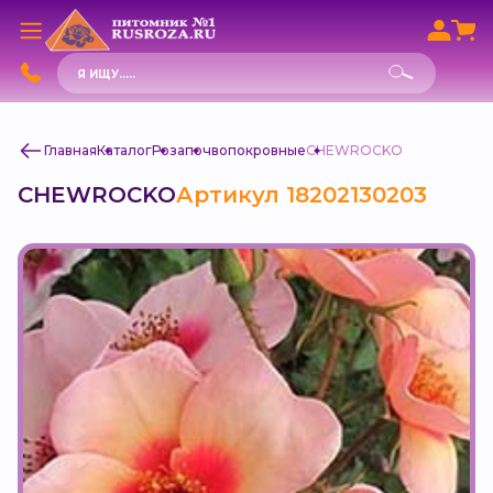
Поиск
товаров
Главная
Каталог
Роза
почвопокровные
CHEWROCKO
CHEWROCKO
Артикул 18202130203