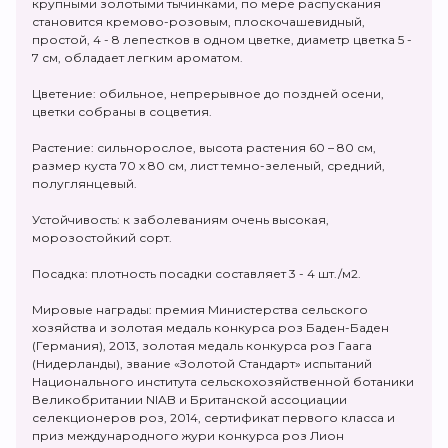
крупными золотыми тычинками, по мере распускания
становится кремово-розовым, плоскочашевидный,
простой, 4 - 8 лепестков в одном цветке, диаметр цветка 5 -
7 см, обладает легким ароматом.
Цветение: обильное, непрерывное до поздней осени,
цветки собраны в соцветия.
Растение: сильнорослое, высота растения 60 – 80 см,
размер куста 70 х 80 см, лист темно-зеленый, средний,
полуглянцевый.
Устойчивость: к заболеваниям очень высокая,
морозостойкий сорт.
Посадка: плотность посадки составляет 3 - 4 шт./м2.
Мировые награды: премия Министерства сельского
хозяйства и золотая медаль конкурса роз Баден-Баден
(Германия), 2013, золотая медаль конкурса роз Гаага
(Нидерланды), звание «Золотой Стандарт» испытаний
Национального института сельскохозяйственной ботаники
Великобритании NIAB и Британской ассоциации
селекционеров роз, 2014, сертификат первого класса и
приз международного жури конкурса роз Лион