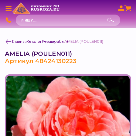
Поиск
товаров
Главная
Каталог
Роза
шрабы
AMELIA (POULEN011)
AMELIA (POULEN011)
Артикул 48424130223