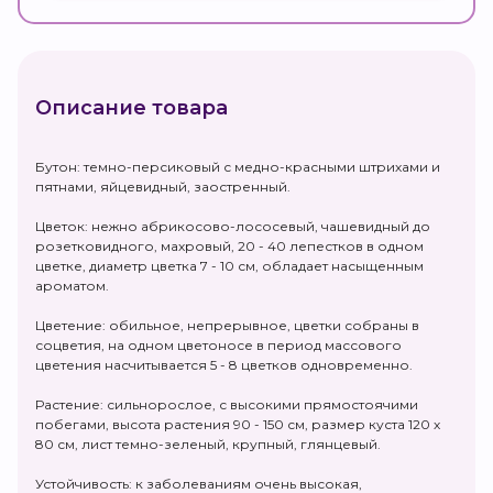
Описание товара
Бутон: темно-персиковый с медно-красными штрихами и
пятнами, яйцевидный, заостренный.
Цветок: нежно абрикосово-лососевый, чашевидный до
розетковидного, махровый, 20 - 40 лепестков в одном
цветке, диаметр цветка 7 - 10 см, обладает насыщенным
ароматом.
Цветение: обильное, непрерывное, цветки собраны в
соцветия, на одном цветоносе в период массового
цветения насчитывается 5 - 8 цветков одновременно.
Растение: сильнорослое, с высокими прямостоячими
побегами, высота растения 90 - 150 см, размер куста 120 х
80 см, лист темно-зеленый, крупный, глянцевый.
Устойчивость: к заболеваниям очень высокая,