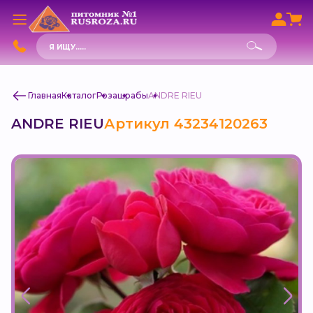
Поиск
товаров
Главная
Каталог
Роза
шрабы
ANDRE RIEU
ANDRE RIEU
Артикул 43234120263