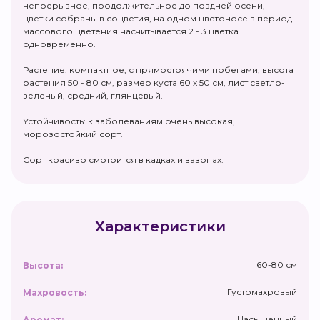
непрерывное, продолжительное до поздней осени,
цветки собраны в соцветия, на одном цветоносе в период
массового цветения насчитывается 2 - 3 цветка
одновременно.
Растение: компактное, с прямостоячими побегами, высота
растения 50 - 80 см, размер куста 60 х 50 см, лист светло-
зеленый, средний, глянцевый.
Устойчивость: к заболеваниям очень высокая,
морозостойкий сорт.
Сорт красиво смотрится в кадках и вазонах.
Характеристики
60-80 см
Высота:
Густомахровый
Махровость:
Насыщенный
Аромат: