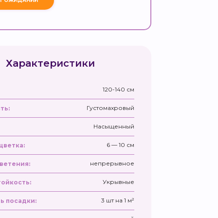
Характеристики
120-140 см
Густомахровый
ть:
Насыщенный
6 — 10 см
цветка:
непрерывное
ветения:
Укрывные
ойкость:
3 шт на 1 м²
ь посадки: