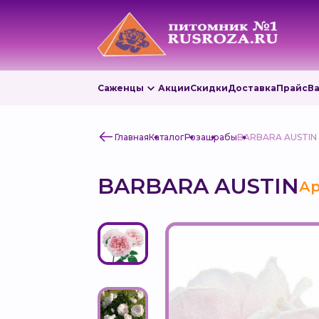
Саженцы
Акции
Скидки
Доставка
Прайс
В
Главная
Каталог
Роза
шрабы
BARBARA AUSTIN
BARBARA AUSTIN
Ар