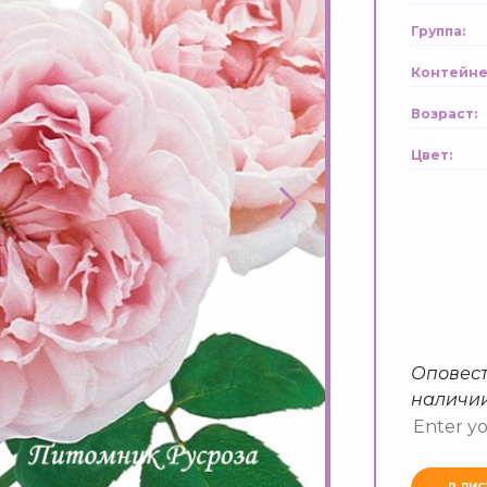
Группа:
Контейне
Возраст:
Цвет:
Оповест
наличи