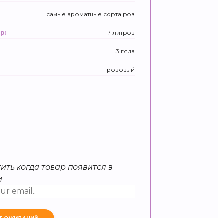
самые ароматные сорта роз
7 литров
р:
3 года
розовый
ить когда товар появится в
и