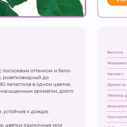
Высота:
Махровос
с лососевым оттенком и бело-
Аромат:
, розетковидный до
 80 лепестков в одном цветке,
Диаметр 
ет насыщенным ароматом, долго
Период ц
Морозост
, устойчив к дождю.
Плотност
е, цветки одиночные или