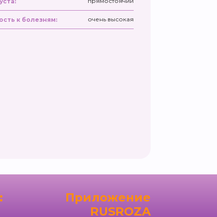
прямостоячий
уста:
очень высокая
ость к болезням:
:
Приложение
RUSROZA