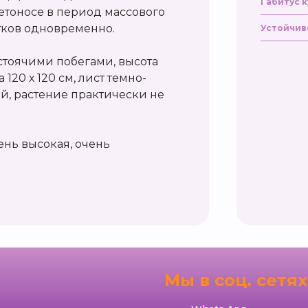
Габитус к
етоносе в период массового
етков одновременно.
Устойчив
стоячими побегами, высота
 120 х 120 см, лист темно-
й, растение практически не
ень высокая, очень
я
Мы в соц. сетях