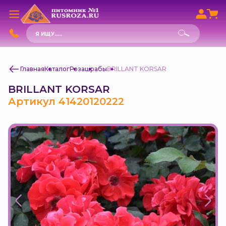
Поиск
товаров
Главная
Каталог
Роза
шрабы
BRILLANT KORSAR
BRILLANT KORSAR
Артикул 41420120222