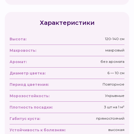
Характеристики
120-140 см
Высота:
махровый
Махровость:
без аромата
Аромат:
6 — 10 см
Диаметр цветка:
Повторное
Период цветения:
Укрывные
Морозостойкость:
3 шт на 1 м²
Плотность посадки:
прямостоячий
Габитус куста:
высокая
Устойчивость к болезням: