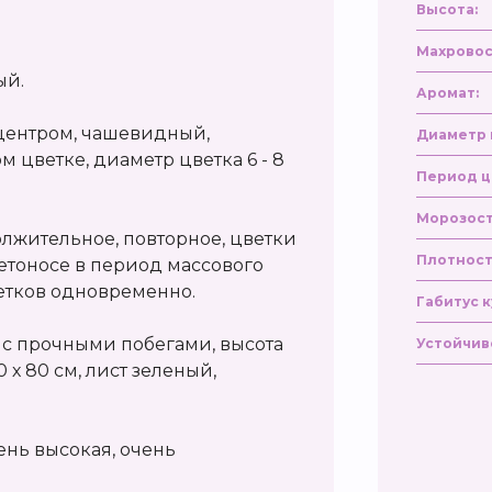
Высота:
Махровос
ый.
Аромат:
 центром, чашевидный,
Диаметр 
м цветке, диаметр цветка 6 - 8
Период ц
Морозост
олжительное, повторное, цветки
Плотност
етоносе в период массового
ветков одновременно.
Габитус к
 с прочными побегами, высота
Устойчив
 х 80 см, лист зеленый,
ень высокая, очень