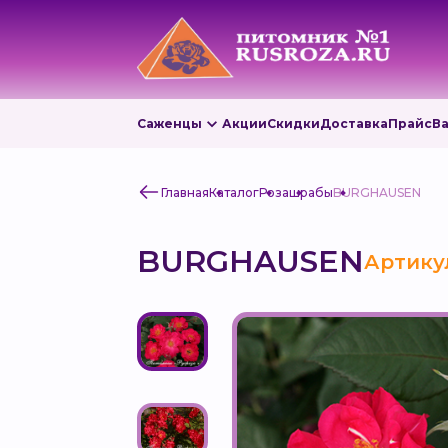
Саженцы
Акции
Скидки
Доставка
Прайс
В
Главная
Каталог
Роза
шрабы
BURGHAUSEN
BURGHAUSEN
Артикул