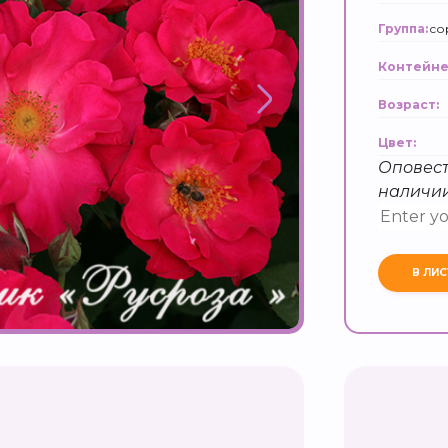
со
Группа:
Контейне
Возраст:
Цвет:
Оповест
наличи