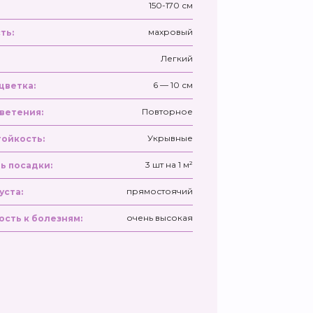
150-170 см
махровый
ть:
Легкий
6 — 10 см
цветка:
Повторное
ветения:
Укрывные
ойкость:
3 шт на 1 м²
ь посадки:
прямостоячий
уста:
очень высокая
ость к болезням: