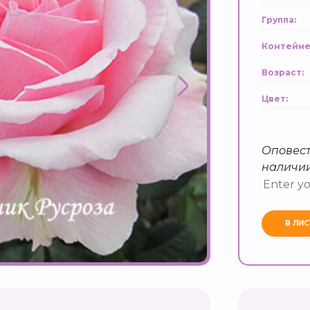
Группа:
Контейне
Возраст:
Цвет:
Оповест
наличи