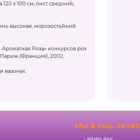
а 120 х 100 см, лист средний,
чень высокая, морозостойкий
 Ароматная Роза» конкурсов роз
 Париж (Франция), 2002.
и вазонах.
я
Мы в соц. сетях
Whats App