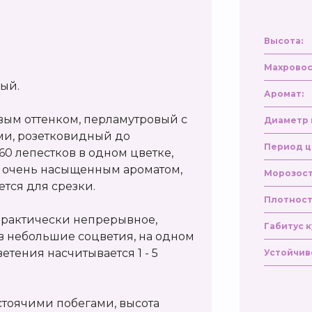
Высота:
Махровос
ный.
Аромат:
евым оттенком, перламутровый с
Диаметр 
и, розетковидный до
Период ц
 60 лепестков в одном цветке,
ает очень насыщенным ароматом,
Морозост
ется для срезки.
Плотност
 практически непрерывное,
Габитус к
в небольшие соцветия, на одном
етения насчитывается 1 - 5
Устойчив
стоячими побегами, высота