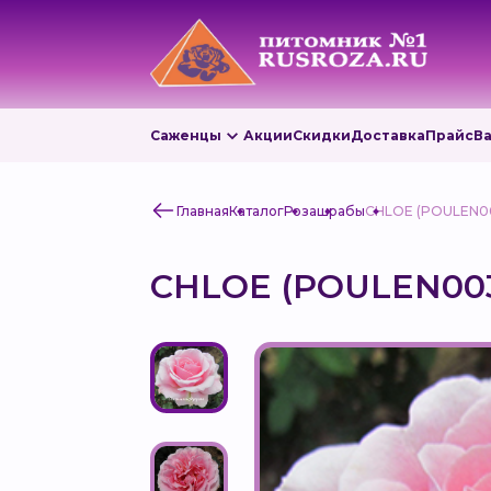
Саженцы
Акции
Скидки
Доставка
Прайс
В
Главная
Каталог
Роза
шрабы
CHLOE (POULEN0
CHLOE (POULEN00