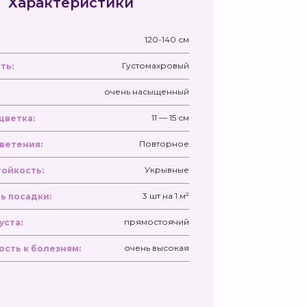
Характеристики
120-140 см
Густомахровый
ть:
очень насыщенный
11 — 15 см
цветка:
Повторное
ветения:
Укрывные
ойкость:
3 шт на 1 м²
ь посадки:
прямостоячий
уста:
очень высокая
ость к болезням: