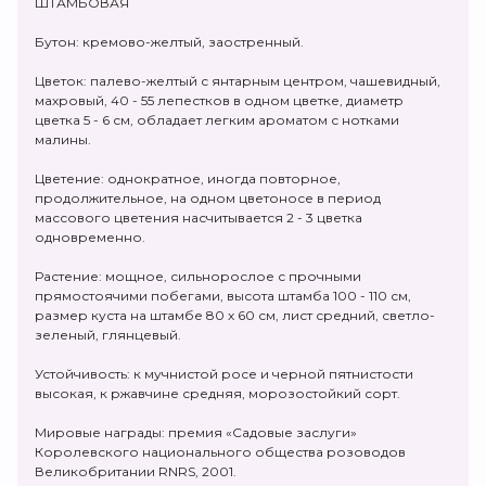
ШТАМБОВАЯ
Бутон: кремово-желтый, заостренный.
Цветок: палево-желтый с янтарным центром, чашевидный,
махровый, 40 - 55 лепестков в одном цветке, диаметр
цветка 5 - 6 см, обладает легким ароматом с нотками
малины.
Цветение: однократное, иногда повторное,
продолжительное, на одном цветоносе в период
массового цветения насчитывается 2 - 3 цветка
одновременно.
Растение: мощное, сильнорослое с прочными
прямостоячими побегами, высота штамба 100 - 110 см,
размер куста на штамбе 80 х 60 см, лист средний, светло-
зеленый, глянцевый.
Устойчивость: к мучнистой росе и черной пятнистости
высокая, к ржавчине средняя, морозостойкий сорт.
Мировые награды: премия «Садовые заслуги»
Королевского национального общества розоводов
Великобритании RNRS, 2001.