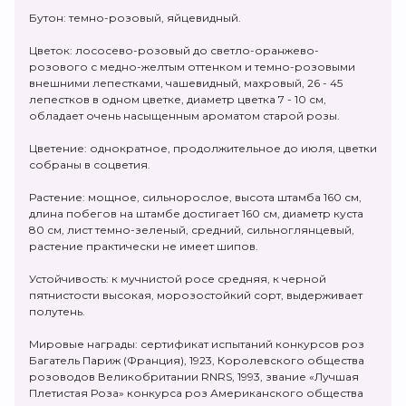
Бутон: темно-розовый, яйцевидный.
Цветок: лососево-розовый до светло-оранжево-
розового с медно-желтым оттенком и темно-розовыми
внешними лепестками, чашевидный, махровый, 26 - 45
лепестков в одном цветке, диаметр цветка 7 - 10 см,
обладает очень насыщенным ароматом старой розы.
Цветение: однократное, продолжительное до июля, цветки
собраны в соцветия.
Растение: мощное, сильнорослое, высота штамба 160 см,
длина побегов на штамбе достигает 160 см, диаметр куста
80 см, лист темно-зеленый, средний, сильноглянцевый,
растение практически не имеет шипов.
Устойчивость: к мучнистой росе средняя, к черной
пятнистости высокая, морозостойкий сорт, выдерживает
полутень.
Мировые награды: сертификат испытаний конкурсов роз
Багатель Париж (Франция), 1923, Королевского общества
розоводов Великобритании RNRS, 1993, звание «Лучшая
Плетистая Роза» конкурса роз Американского общества